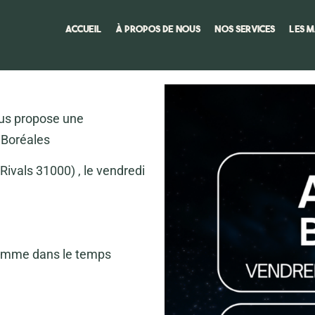
Accueil
À propos de nous
Nos services
Les 
us propose une
 Boréales
ivals 31000) , le vendredi
’Homme dans le temps