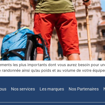
ments les plus importants dont vous aurez besoin pour une 
re randonnée ainsi qu’au poids et au volume de votre équip
nous
Nos services
Les marques
Nos Partenaires